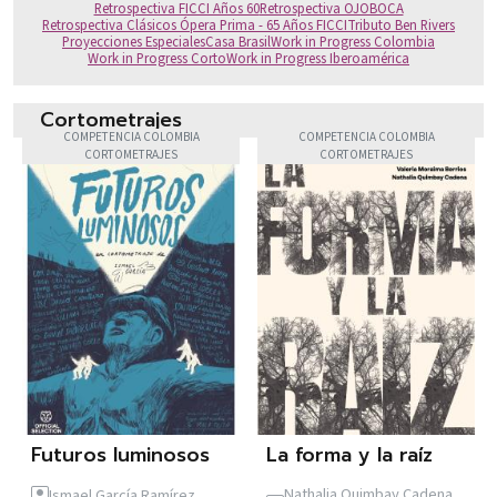
Retrospectiva FICCI Años 60
Retrospectiva OJOBOCA
Retrospectiva Clásicos Ópera Prima - 65 Años FICCI
Tributo Ben Rivers
Proyecciones Especiales
Casa Brasil
Work in Progress Colombia
Work in Progress Corto
Work in Progress Iberoamérica
Cortometrajes
COMPETENCIA COLOMBIA
COMPETENCIA COLOMBIA
CORTOMETRAJES
CORTOMETRAJES
Futuros luminosos
La forma y la raíz
Nathalia Quimbay Cadena,
Ismael García Ramírez