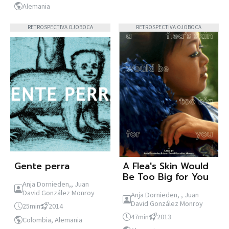
Alemania
RETROSPECTIVA OJOBOCA
RETROSPECTIVA OJOBOCA
Gente perra
A Flea's Skin Would
Be Too Big for You
Anja Dornieden,, Juan
David González Monroy
Anja Dornieden, , Juan
David González Monroy
25min
2014
47min
2013
Colombia, Alemania