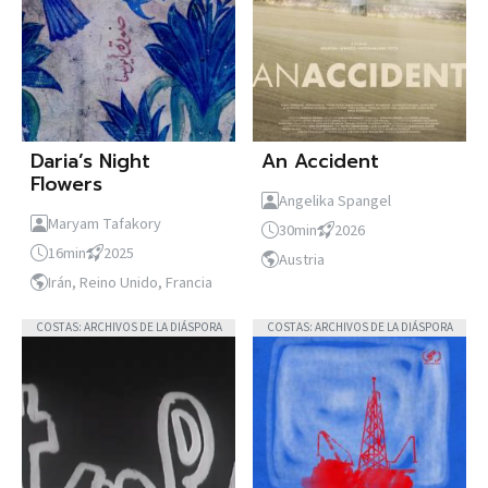
Daria’s Night
An Accident
Flowers
Angelika Spangel
Maryam Tafakory
30min
2026
16min
2025
Austria
Irán, Reino Unido, Francia
COSTAS: ARCHIVOS DE LA DIÁSPORA
COSTAS: ARCHIVOS DE LA DIÁSPORA