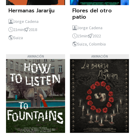
Hermanas Jarariju
Flores del otro
patio
Jorge Cadena
Jorge Cadena
21min
2018
15min
2022
Suiza
Suiza, Colombia
ANIMACIÓN
ANIMACIÓN