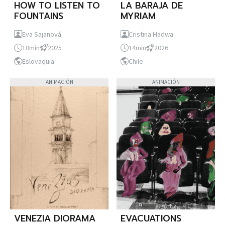
HOW TO LISTEN TO
LA BARAJA DE
FOUNTAINS
MYRIAM
Eva Sajanová
Cristina Hadwa
10min
2025
14min
2026
Eslovaquia
Chile
ANIMACIÓN
ANIMACIÓN
VENEZIA DIORAMA
EVACUATIONS