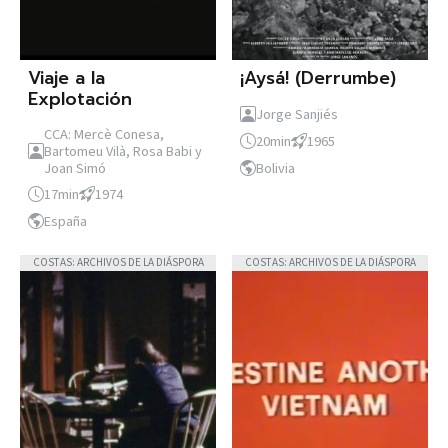
Viaje a la
¡Aysá! (Derrumbe)
Explotación
Jorge Sanjiés
CCA: Mercè Conesa,
20min
1965
Bartomeu Vilà, Rosa Babi y
Joan Simó
Bolivia
17min
1974
España
COSTAS: ARCHIVOS DE LA DIÁSPORA
COSTAS: ARCHIVOS DE LA DIÁSPORA