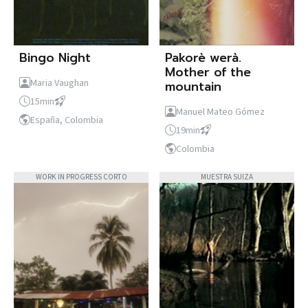
Bingo Night
Pakorè werà.
Mother of the
Maria Vaughan
mountain
15min
Manuel Mateo Gómez
España, Colombia
19min
Colombia
WORK IN PROGRESS CORTO
MUESTRA SUIZA