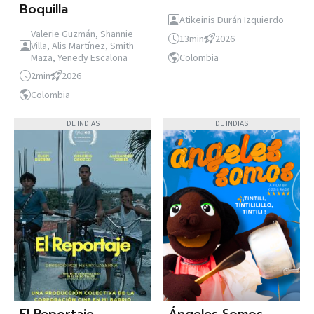
Boquilla
Atikeinis Durán Izquierdo
Valerie Guzmán, Shannie
13min
2026
Villa, Alis Martínez, Smith
Maza, Yenedy Escalona
Colombia
2min
2026
Colombia
DE INDIAS
DE INDIAS
El Reportaje
Ángeles Somos