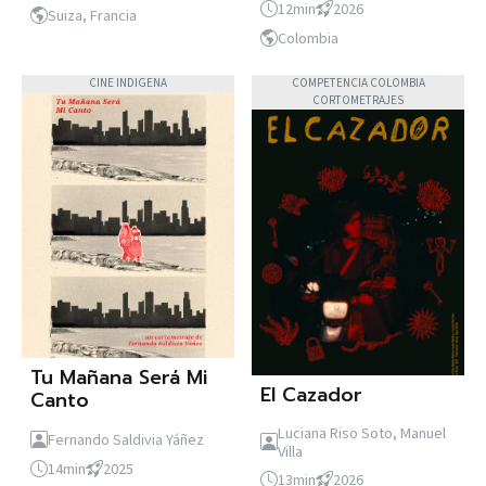
12min
2026
Suiza, Francia
Colombia
CINE INDIGENA
COMPETENCIA COLOMBIA
CORTOMETRAJES
Tu Mañana Será Mi
El Cazador
Canto
Luciana Riso Soto, Manuel
Fernando Saldivia Yáñez
Villa
14min
2025
13min
2026