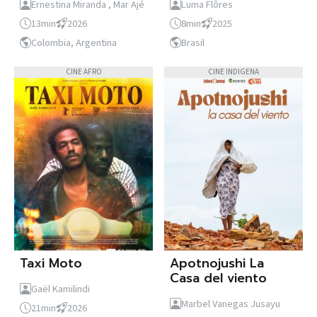
Ernestina Miranda , Mar Ajé
Luma Flôres
13min
2026
8min
2025
Colombia, Argentina
Brasil
CINE AFRO
CINE INDIGENA
Taxi Moto
Apotnojushi La
Casa del viento
Gaël Kamilindi
Marbel Vanegas Jusayu
21min
2026