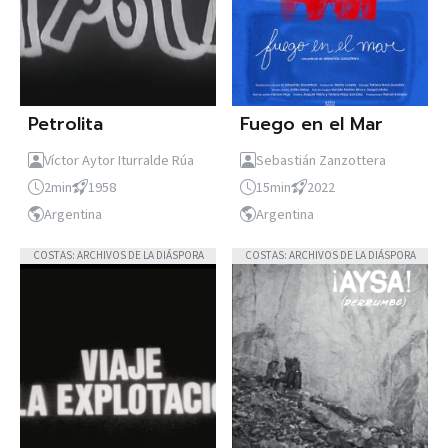
Petrolita
Fuego en el Mar
Víctor Aytor Iturralde Rúa
Sebastián Zanzottera
2min
1958
15min
2022
Argentina
Argentina
COSTAS: ARCHIVOS DE LA DIÁSPORA
COSTAS: ARCHIVOS DE LA DIÁSPORA