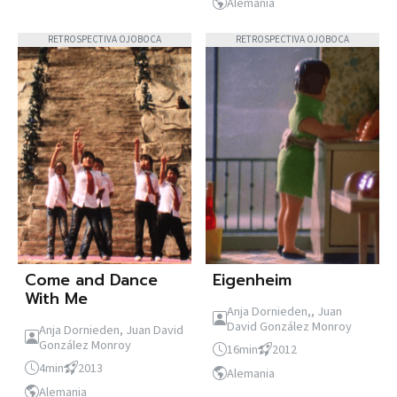
Alemania
RETROSPECTIVA OJOBOCA
RETROSPECTIVA OJOBOCA
Come and Dance
Eigenheim
With Me
Anja Dornieden,, Juan
David González Monroy
Anja Dornieden, Juan David
González Monroy
16min
2012
4min
2013
Alemania
Alemania