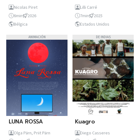
Nicolas Piret
Lilli Carré
6min
2026
7min
2025
Bélgica
Estados Unidos
ANIMACIÓN
DE INDIAS
LUNA ROSSA
Kuagro
Olga Pärn, Priit Pärn
Diego Casseres