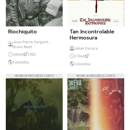
Riochiquito
Tan Incontrolable
Hermosura
Jean-Pierre Sergent ,
Bruno Muel
Julian Dasaca
20min
1965
17min
Colombia
Colombia
WORK IN PROGRESS CORTO
WORK IN PROGRESS CORTO