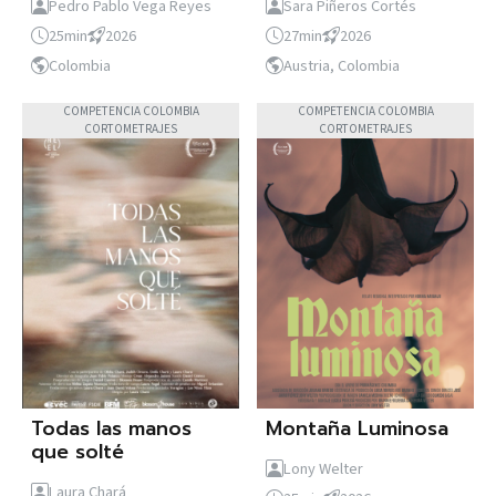
Pedro Pablo Vega Reyes
Sara Piñeros Cortés
25min
2026
27min
2026
Colombia
Austria, Colombia
COMPETENCIA COLOMBIA
COMPETENCIA COLOMBIA
CORTOMETRAJES
CORTOMETRAJES
Todas las manos
Montaña Luminosa
que solté
Lony Welter
Laura Chará