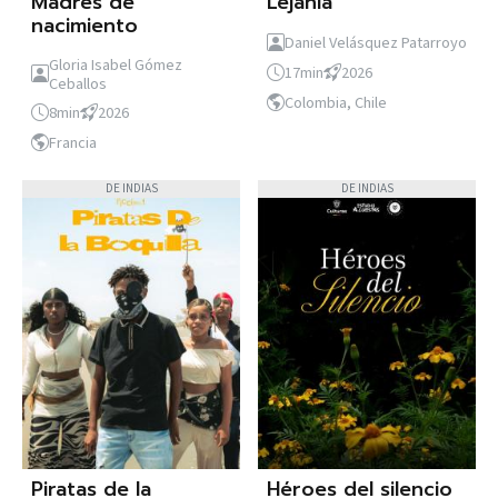
Madres de
Lejanía
nacimiento
Daniel Velásquez Patarroyo
Gloria Isabel Gómez
17min
2026
Ceballos
Colombia, Chile
8min
2026
Francia
DE INDIAS
DE INDIAS
Piratas de la
Héroes del silencio