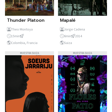
Thunder Platoon
Mapalé
Theo Montoya
Jorge Cadena
15min
6min
2014
Colombia, Francia
Suiza
MUESTRA SUIZA
MUESTRA SUIZA