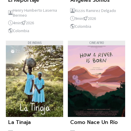
Henry Humberto Laserna
Kizzis Ramirez Delgado
Bermeo
9min
2026
4min
2026
Colombia
Colombia
DE INDIAS
CINE AFRO
La Tinaja
Como Nace Un Río