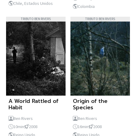
Chile, Estados Unidos
Colombia
TRIBUTO BEN RIVERS
TRIBUTO BEN RIVERS
A World Rattled of
Origin of the
Habit
Species
Ben Rivers
Ben Rivers
10min
2008
16min
2008
Reino Unido
Reino Unido