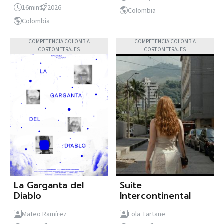
16min
2026
Colombia
Colombia
COMPETENCIA COLOMBIA
COMPETENCIA COLOMBIA
CORTOMETRAJES
CORTOMETRAJES
La Garganta del
Suite
Diablo
Intercontinental
Mateo Ramírez
Lola Tartane