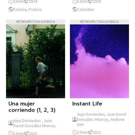
32min
2024
12min
2026
Estonia, Francia
Colombia
RETROSPECTIVA OJOBOCA
RETROSPECTIVA OJOBOCA
Una mujer
Instant Life
corriendo (1, 2, 3)
Anja Dornieden, Juan David
González Monroy, Andrew
Anja Dornieden , Juan
Kim
David González Monroy
27min
2022
12min
2023