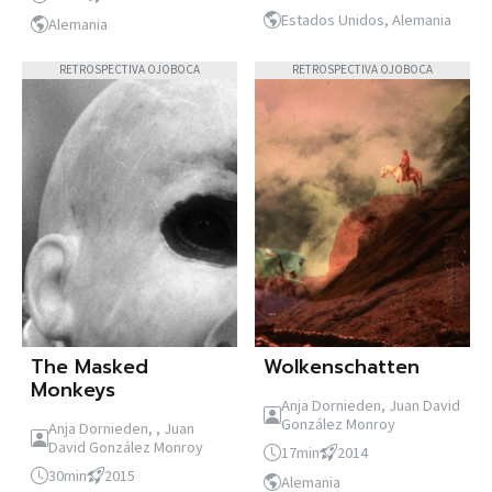
Estados Unidos, Alemania
Alemania
RETROSPECTIVA OJOBOCA
RETROSPECTIVA OJOBOCA
The Masked
Wolkenschatten
Monkeys
Anja Dornieden, Juan David
González Monroy
Anja Dornieden, , Juan
David González Monroy
17min
2014
30min
2015
Alemania