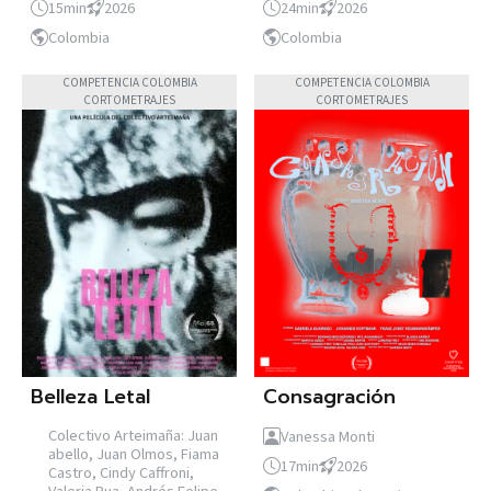
15min
2026
24min
2026
Colombia
Colombia
COMPETENCIA COLOMBIA
COMPETENCIA COLOMBIA
CORTOMETRAJES
CORTOMETRAJES
Belleza Letal
Consagración
Colectivo Arteimaña: Juan
Vanessa Monti
abello, Juan Olmos, Fiama
17min
2026
Castro, Cindy Caffroni,