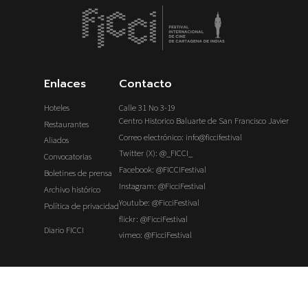
Enlaces
Contacto
Hoteles
Calle 31 No 3-19
Centro Historico Baluarte de San Francisco Javier
Restaurantes
Correo electrónico: info@ficcifestival
Aliados
Twitter (X): @_FICCI_
Convocatorias
Facebook: @FICCIFestival
Boletines de prensa
Instagram: @FicciFestival
Archivo histórico
Youtube: @FicciFestival
Política de privacidad
flickr: @FicciFestival
Diario FICCI
vimeo: @FicciFestival
Copyright 2026 © Ficci – All Rights Reserved